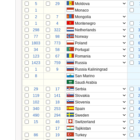
5
29
Moldova
1
Monaco
2
7
Mongolia
1
4
Montenegro
298
322
Netherlands
77
98
Norway
1803
773
Poland
34
58
Portugal
123
67
Romania
1423
759
Russia
1
9
Russia Kaliningrad
8
San Marino
Saudi Arabia
29
17
Serbia
119
141
Slovakia
102
18
Slovenia
340
253
Spain
490
294
Sweden
15
46
Switzerland
17
Tajikistan
86
19
Turkey