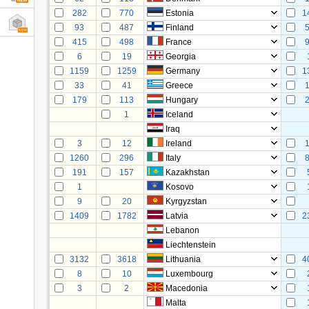
282
770
Estonia
1
93
487
Finland
415
498
France
6
19
Georgia
1159
1259
Germany
1
33
41
Greece
179
113
Hungary
1
Iceland
Iraq
3
12
Ireland
1260
296
Italy
191
157
Kazakhstan
1
Kosovo
9
20
Kyrgyzstan
1409
1782
Latvia
2
Lebanon
Liechtenstein
3132
3618
Lithuania
4
8
10
Luxembourg
3
2
Macedonia
Malta