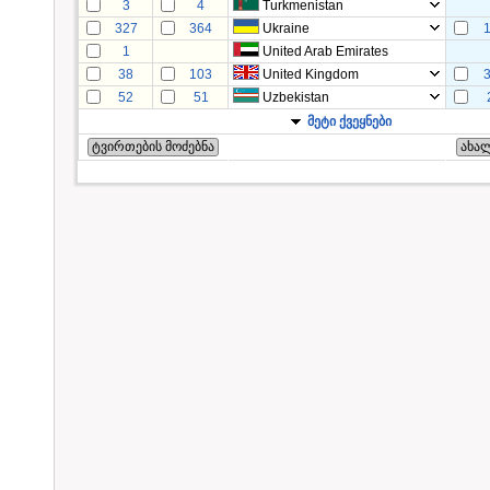
3
4
Turkmenistan
327
364
Ukraine
1
United Arab Emirates
38
103
United Kingdom
52
51
Uzbekistan
მეტი ქვეყნები