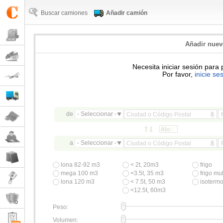
Buscar camiones
Añadir camión
Añadir nue
Necesita iniciar sesión para 
Por favor,
inicie se
de
- Seleccionar -
a
- Seleccionar -
lona 82-92 m3
< 2t, 20m3
frigo
mega 100 m3
<3.5t, 35 m3
frigo mul
lona 120 m3
< 7.5t, 50 m3
isoterm
<12.5t, 60m3
Peso:
Volumen: